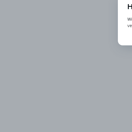
H
Wi
ve